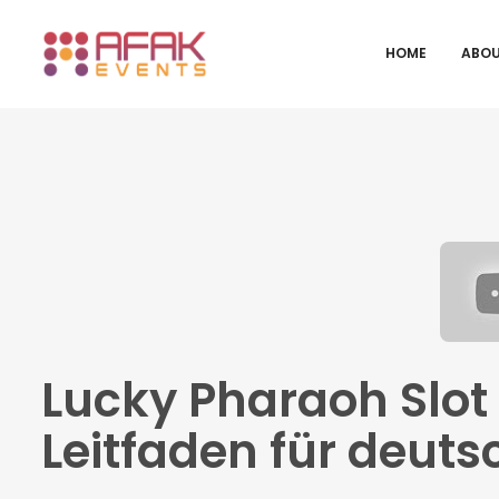
HOME
ABOU
Lucky Pharaoh Slot 
Leitfaden für deuts