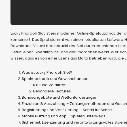
Lucky Pharaoh Slot ist ein moderner Online‑Spielautomat, der 
kombiniert. Das Spiel stammt von einem etablierten Software‑He
Downloads. Visuell beeindruckt der Slot durch leuchtende Hie
Gefühl einer Expedition ins Land der Pharaonen weckt. Wer sich f
wissen, dass es von einer Lizenz aus Malta betrieben wird, die EU‑
Was ist Lucky Pharaoh Slot?
Spielmechanik und Gewinnchancen
RTP und Volatilität
Besondere Features
Bonusangebote und Wettanforderungen
Einzahlen & Auszahlung – Zahlungsmethoden und Gesch
Registrierung und Verifizierung – Schritt für Schritt
Mobile Nutzung und App – Spielen unterwegs
Sicherheit, Lizenzierung und verantwortungsvolles Spiele