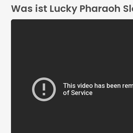
Was ist Lucky Pharaoh Sl