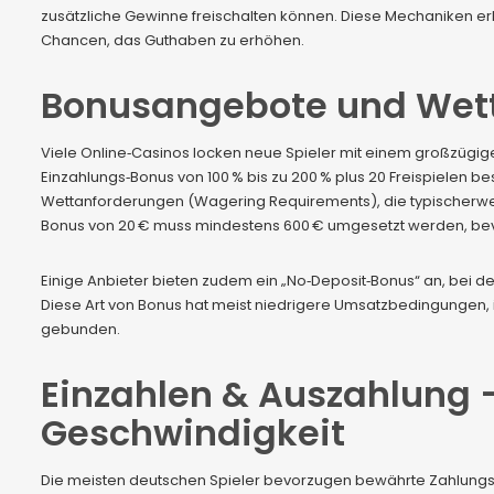
zusätzliche Gewinne freischalten können. Diese Mechaniken er
Chancen, das Guthaben zu erhöhen.
Bonusangebote und Wet
Viele Online‑Casinos locken neue Spieler mit einem großzügi
Einzahlungs‑Bonus von 100 % bis zu 200 % plus 20 Freispielen bes
Wettanforderungen (Wagering Requirements), die typischerwe
Bonus von 20 € muss mindestens 600 € umgesetzt werden, bevo
Einige Anbieter bieten zudem ein „No‑Deposit‑Bonus“ an, bei de
Diese Art von Bonus hat meist niedrigere Umsatzbedingungen,
gebunden.
Einzahlen & Auszahlung
Geschwindigkeit
Die meisten deutschen Spieler bevorzugen bewährte Zahlungso