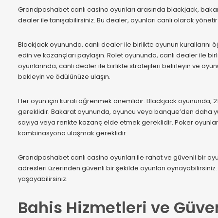
Grandpashabet canlı casino oyunları arasında blackjack, bakarat, 
dealer ile tanışabilirsiniz. Bu dealer, oyunları canlı olarak yönet
Blackjack oyununda, canlı dealer ile birlikte oyunun kuralların
edin ve kazançları paylaşın. Rolet oyununda, canlı dealer ile birl
oyunlarında, canlı dealer ile birlikte stratejileri belirleyin ve oyu
bekleyin ve ödülünüze ulaşın.
Her oyun için kuralı öğrenmek önemlidir. Blackjack oyununda,
gereklidir. Bakarat oyununda, oyuncu veya banque’den daha yüks
sayıya veya renkte kazanç elde etmek gereklidir. Poker oyunlarınd
kombinasyona ulaşmak gereklidir.
Grandpashabet canlı casino oyunları ile rahat ve güvenli bir oy
adresleri üzerinden güvenli bir şekilde oyunları oynayabilirsin
yaşayabilirsiniz.
Bahis Hizmetleri ve Güvenl