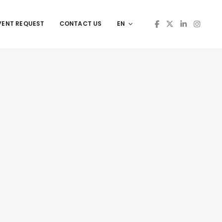
VENT REQUEST
CONTACT US
EN