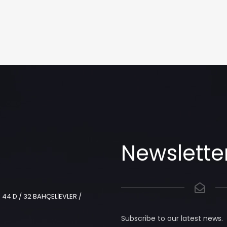
Newslette
44 D / 32 BAHÇELİEVLER /
Subscribe to our latest news.