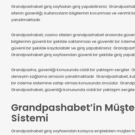
Grandpashabet giriş sayfadan giriş yapabilirsiniz. Grandpashab
sitenin güvenliği, kullanıcıların bilgilerinin korunması ve ver
yansıtmaktadır.
Grandpashabet, casino siteleri grandpashabet arasında güvenilir bi
bilgilerinin güvenli bir şekilde saklanması ve güvenilir bir ö
güvenli bir şekilde kaydolabilir ve giriş yapabilirsiniz. Grandpa
Grandpashabet giriş sayfasından güvenli bir şekilde giriş yapabil
Grandpasha, güvenliği konusunda ciddi bir yaklaşım sergiler. Güven
deneyim sağlama amacını yansıtmaktadır. Grandpashabet, kullanıc
bir ödeme sistemine sahip olması konusunda öncüdür. Grandpasha
Grandpashabet, güvenliği konusunda ciddi bir yaklaşım sergile
Grandpashabet’in Müşter
Sistemi
Grandpashabet giriş sayfasından kolayca erişilebilen müşteri hizme