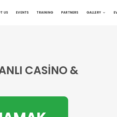
T US
EVENTS
TRAINING
PARTNERS
GALLERY
E
NLI CASİNO &