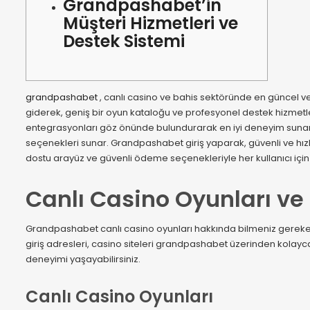
Grandpashabet’in
Müşteri Hizmetleri ve
Destek Sistemi
grandpashabet
, canlı casino ve bahis sektöründe en güncel ve 
giderek, geniş bir oyun kataloğu ve profesyonel destek hizmetle
entegrasyonları göz önünde bulundurarak en iyi deneyim sunar. 
seçenekleri sunar. Grandpashabet giriş yaparak, güvenli ve hızlı 
dostu arayüz ve güvenli ödeme seçenekleriyle her kullanıcı için 
Canlı Casino Oyunları ve 
Grandpashabet canlı casino oyunları hakkında bilmeniz gereken
giriş adresleri, casino siteleri grandpashabet üzerinden kolayc
deneyimi yaşayabilirsiniz.
Canlı Casino Oyunları