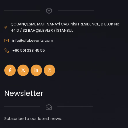
ÇOBANÇEŞME MAH. SANAYİ CAD. NİSH RESIDENCE, D BLOK No:
44 D / 32 BAHÇELİEVLER / İSTANBUL
info@afakevents.com
+90 501 333 45 55
Newsletter
Subscribe to our latest news.