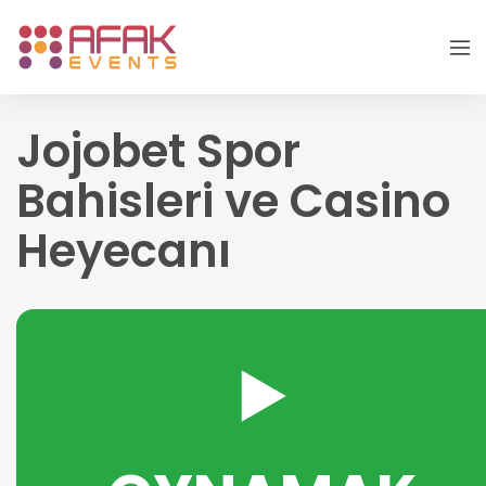
Jojobet Spor
Bahisleri ve Casino
Heyecanı
▶️