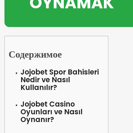
OYNAMAK
Содержимое
Jojobet Spor Bahisleri
Nedir ve Nasıl
Kullanılır?
Jojobet Casino
Oyunları ve Nasıl
Oynanır?