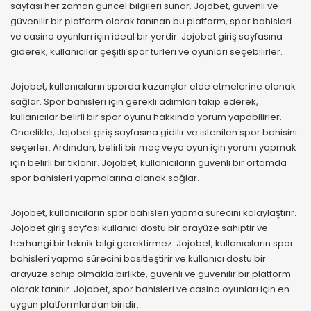
sayfası her zaman güncel bilgileri sunar. Jojobet, güvenli ve
güvenilir bir platform olarak tanınan bu platform, spor bahisleri
ve casino oyunları için ideal bir yerdir. Jojobet giriş sayfasına
giderek, kullanıcılar çeşitli spor türleri ve oyunları seçebilirler.
Jojobet, kullanıcıların sporda kazançlar elde etmelerine olanak
sağlar. Spor bahisleri için gerekli adımları takip ederek,
kullanıcılar belirli bir spor oyunu hakkında yorum yapabilirler.
Öncelikle, Jojobet giriş sayfasına gidilir ve istenilen spor bahisini
seçerler. Ardından, belirli bir maç veya oyun için yorum yapmak
için belirli bir tıklanır. Jojobet, kullanıcıların güvenli bir ortamda
spor bahisleri yapmalarına olanak sağlar.
Jojobet, kullanıcıların spor bahisleri yapma sürecini kolaylaştırır.
Jojobet giriş sayfası kullanıcı dostu bir arayüze sahiptir ve
herhangi bir teknik bilgi gerektirmez. Jojobet, kullanıcıların spor
bahisleri yapma sürecini basitleştirir ve kullanıcı dostu bir
arayüze sahip olmakla birlikte, güvenli ve güvenilir bir platform
olarak tanınır. Jojobet, spor bahisleri ve casino oyunları için en
uygun platformlardan biridir.