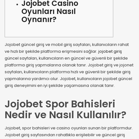
Jojobet Casino
Oyunları Nasıl
Oynanır?
Jojobet güncel giriş ve mobil giriş sayfaları, kullanıcıların rahat
ve hızlı bir şekilde platforma erişmesini sağlar.
jojobet giriş
güncel sayfaları, kullanıcıların en güncel ve güvenli bir şekilde
platforma giriş yapmalarına olanak tanır. Jojobet giriş ve jojonet
sayfaları, kullanıcıların platforma hızlı ve güvenli bir şekilde giriş
yapmalarına yardımcı olur. Jojobet, kullanıcıların jojobet güncel
giriş deneyimini en iyi şekilde yaşamasına olanak tanır.
Jojobet Spor Bahisleri
Nedir ve Nasıl Kullanılır?
Jojobet, spor bahisleri ve casino oyunları sunan bir platformdur.
Jojobet giriş sayfasından rahatlıkla erişilebilir ve güncel giriş