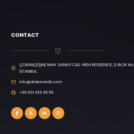
CONTACT
ÇOBANÇEŞME MAH. SANAYİ CAD. NİSH RESIDENCE, D BLOK No: 
İSTANBUL
info@afakevents.com
+90 501 333 45 55