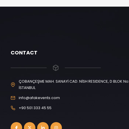
CONTACT
ÇOBANÇEŞME MAH. SANAYİ CAD. NİSH RESIDENCE, D BLOK No: 
İSTANBUL
info@afakevents.com
+90 501 333 45 55