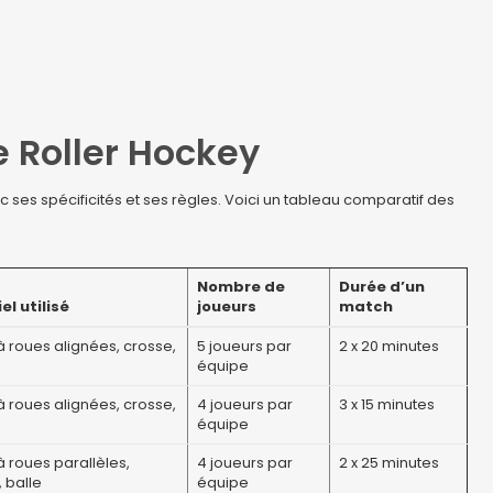
e Roller Hockey
c ses spécificités et ses règles. Voici un tableau comparatif des
Nombre de
Durée d’un
el utilisé
joueurs
match
à roues alignées, crosse,
5 joueurs par
2 x 20 minutes
équipe
à roues alignées, crosse,
4 joueurs par
3 x 15 minutes
équipe
à roues parallèles,
4 joueurs par
2 x 25 minutes
 balle
équipe