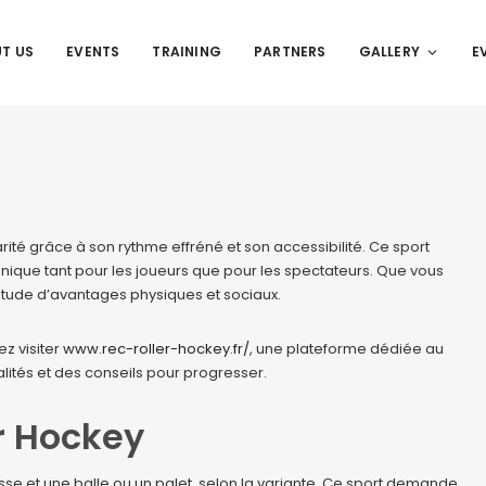
T US
EVENTS
TRAINING
PARTNERS
GALLERY
E
rité grâce à son rythme effréné et son accessibilité. Ce sport
unique tant pour les joueurs que pour les spectateurs. Que vous
itude d’avantages physiques et sociaux.
z visiter
www.rec-roller-hockey.fr/
, une plateforme dédiée au
lités et des conseils pour progresser.
r Hockey
osse et une balle ou un palet, selon la variante. Ce sport demande