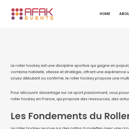
HOME
ABOU
Le roller hockey est une discipline sportive qui gagne en popula
combine habileté, vitesse et stratégie, offrant une expérience 
soyez débutant ou confirmé, le roller hockey propose une mult
Pour découvrir davantage sur ce sport passionnant, vous pouve
roller hockey en France, qui propose des ressources, des actua
Les Fondements du Rolle
Le roller hockey se joue sur des patins à roulettes avec une cr