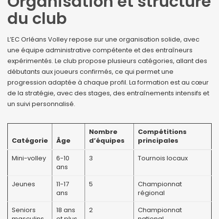
Organisation et structure
du club
L’EC Orléans Volley repose sur une organisation solide, avec
une équipe administrative compétente et des entraîneurs
expérimentés. Le club propose plusieurs catégories, allant des
débutants aux joueurs confirmés, ce qui permet une
progression adaptée à chaque profil. La formation est au cœur
de la stratégie, avec des stages, des entraînements intensifs et
un suivi personnalisé.
Nombre
Compétitions
Catégorie
Âge
d’équipes
principales
Mini-volley
6-10
3
Tournois locaux
ans
Jeunes
11-17
5
Championnat
ans
régional
Seniors
18 ans
2
Championnat
masculins
et plus
national