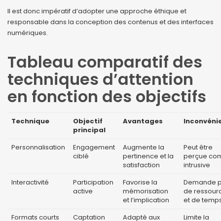
Il est donc impératif d’adopter une approche éthique et
responsable dans la conception des contenus et des interfaces
numériques.
Tableau comparatif des
techniques d’attention
en fonction des objectifs
Technique
Objectif
Avantages
Inconvéni
principal
Personnalisation
Engagement
Augmente la
Peut être
ciblé
pertinence et la
perçue c
satisfaction
intrusive
Interactivité
Participation
Favorise la
Demande p
active
mémorisation
de ressour
et l’implication
et de temp
Formats courts
Captation
Adapté aux
Limite la