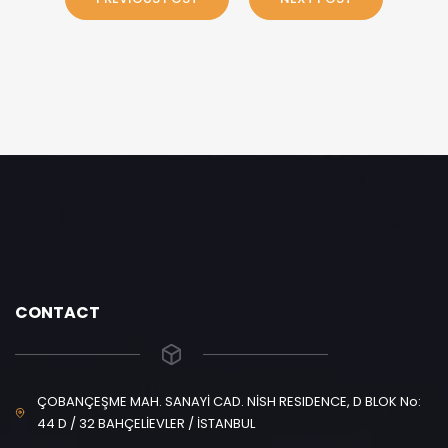
CONTACT
ÇOBANÇEŞME MAH. SANAYİ CAD. NİSH RESIDENCE, D BLOK No:
44 D / 32 BAHÇELİEVLER / İSTANBUL