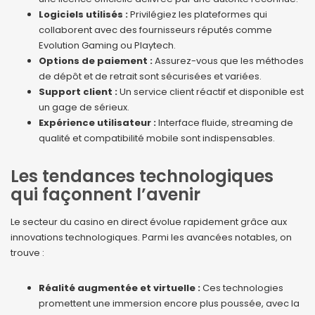
Logiciels utilisés :
Privilégiez les plateformes qui
collaborent avec des fournisseurs réputés comme
Evolution Gaming ou Playtech.
Options de paiement :
Assurez-vous que les méthodes
de dépôt et de retrait sont sécurisées et variées.
Support client :
Un service client réactif et disponible est
un gage de sérieux.
Expérience utilisateur :
Interface fluide, streaming de
qualité et compatibilité mobile sont indispensables.
Les tendances technologiques
qui façonnent l’avenir
Le secteur du casino en direct évolue rapidement grâce aux
innovations technologiques. Parmi les avancées notables, on
trouve :
Réalité augmentée et virtuelle :
Ces technologies
promettent une immersion encore plus poussée, avec la