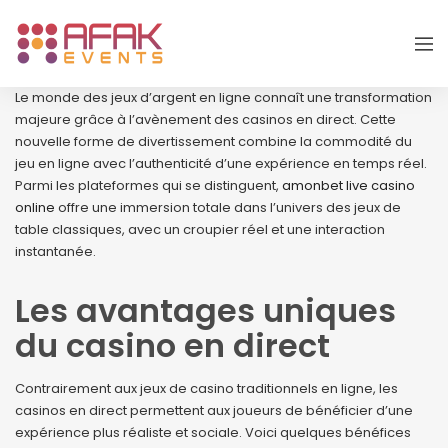
Le monde des jeux d’argent en ligne connaît une transformation
majeure grâce à l’avènement des casinos en direct. Cette
nouvelle forme de divertissement combine la commodité du
jeu en ligne avec l’authenticité d’une expérience en temps réel.
Parmi les plateformes qui se distinguent,
amonbet live casino
online
offre une immersion totale dans l’univers des jeux de
table classiques, avec un croupier réel et une interaction
instantanée.
Les avantages uniques
du casino en direct
Contrairement aux jeux de casino traditionnels en ligne, les
casinos en direct permettent aux joueurs de bénéficier d’une
expérience plus réaliste et sociale. Voici quelques bénéfices