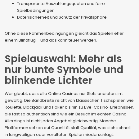
Transparente Auszahlungsquoten und faire
Spielbedingungen
Datensicherheit und Schutz der Privatsphäre
Ohne diese Rahmenbedingungen gleicht das Spielen eher
einem Blindflug – und das kann teuer werden.
Spielauswahl: Mehr als
nur bunte Symbole und
blinkende Lichter
Wer glaubt, dass alle Online Casinos nur Slots anbieten, irrt
gewaltig. Die Bandbreite reicht von klassischen Tischspielen wie
Roulette, Blackjack und Poker bis hin zu Live-Casino-Erlebnissen,
die fast so authentisch sind wie ein Besuch im echten Casino.
Allerdings ist nicht jedes Angebot gleichwertig. Manche
Plattformen setzen auf Quantität statt Qualität, was sich schnell
in langweiligen oder veralteten Spielen niederschlägt.