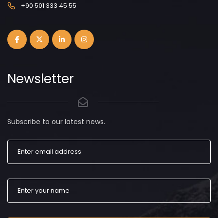
+90 501 333 45 55
Newsletter
Subscribe to our latest news.