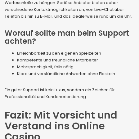
Warteschleife zu hängen. Seriöse Anbieter bieten daher
verschiedene Kontaktmöglichkeiten an, von Live-Chat über
Telefon bis hin zu E-Mail, und das idealerweise rund um die Uhr.
Worauf sollte man beim Support
achten?
Erreichbarkeit zu den eigenen Spielzeiten
Kompetente und freundliche Mitarbeiter
Mehrsprachigkeit, falls nötig
Klare und verständliche Antworten ohne Floskeln
Ein guter Support ist kein Luxus, sondern ein Zeichen für
Professionalität und Kundenorientierung.
Fazit: Mit Vorsicht und
Verstand ins Online
Casino