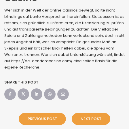
Wer sich in der Welt der Online Casinos bewegt, sollte nicht
blindlings auf bunte Versprechen hereinfallen. Stattdessen ist es
ratsam, sich gründlich zu informieren, die Lizenzierung zu prüfen
und auf transparente Bedingungen zu achten. Die Vielfalt der
Spiele und Zahlungsmethoden kann verlockend sein, doch nicht
jedes Angebot hält, was es verspricht. Ein gesundes Maß an
Skepsis und ein kritischer Blick helfen dabei, die Spreu vom
Weizen zu trennen. Wer sich dabei Unterstützung wünscht, findet
auf
https://de-denderacasino.com/
eine solide Basis für die
eigene Recherche.
SHARE THIS POST
PREVIOUS POST
NEXT POST