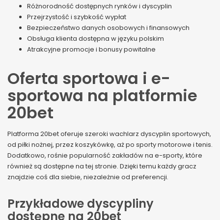
Różnorodność dostępnych rynków i dyscyplin
Przejrzystość i szybkość wypłat
Bezpieczeństwo danych osobowych i finansowych
Obsługa klienta dostępna w języku polskim
Atrakcyjne promocje i bonusy powitalne
Oferta sportowa i e-
sportowa na platformie
20bet
Platforma 20bet oferuje szeroki wachlarz dyscyplin sportowych,
od piłki nożnej, przez koszykówkę, aż po sporty motorowe i tenis.
Dodatkowo, rośnie popularność zakładów na e-sporty, które
również są dostępne na tej stronie. Dzięki temu każdy gracz
znajdzie coś dla siebie, niezależnie od preferencji.
Przykładowe dyscypliny
dostępne na 20bet