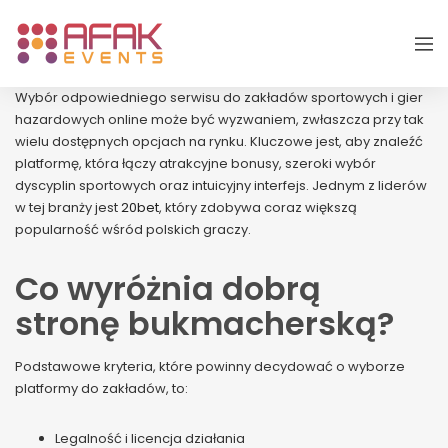
Wybór odpowiedniego serwisu do zakładów sportowych i gier
hazardowych online może być wyzwaniem, zwłaszcza przy tak
wielu dostępnych opcjach na rynku. Kluczowe jest, aby znaleźć
platformę, która łączy atrakcyjne bonusy, szeroki wybór
dyscyplin sportowych oraz intuicyjny interfejs. Jednym z liderów
w tej branży jest
20bet
, który zdobywa coraz większą
popularność wśród polskich graczy.
Co wyróżnia dobrą
stronę bukmacherską?
Podstawowe kryteria, które powinny decydować o wyborze
platformy do zakładów, to:
Legalność i licencja działania