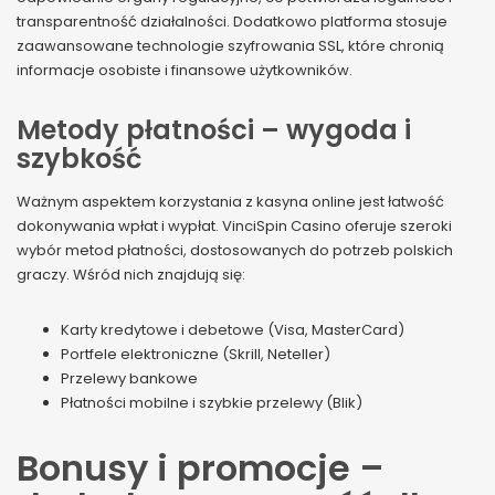
transparentność działalności. Dodatkowo platforma stosuje
zaawansowane technologie szyfrowania SSL, które chronią
informacje osobiste i finansowe użytkowników.
Metody płatności – wygoda i
szybkość
Ważnym aspektem korzystania z kasyna online jest łatwość
dokonywania wpłat i wypłat. VinciSpin Casino oferuje szeroki
wybór metod płatności, dostosowanych do potrzeb polskich
graczy. Wśród nich znajdują się:
Karty kredytowe i debetowe (Visa, MasterCard)
Portfele elektroniczne (Skrill, Neteller)
Przelewy bankowe
Płatności mobilne i szybkie przelewy (Blik)
Bonusy i promocje –