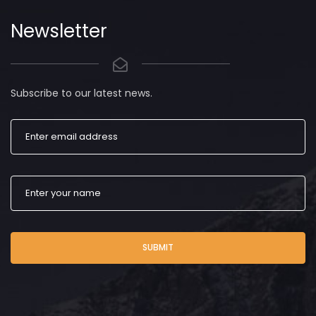
Newsletter
Subscribe to our latest news.
SUBMIT