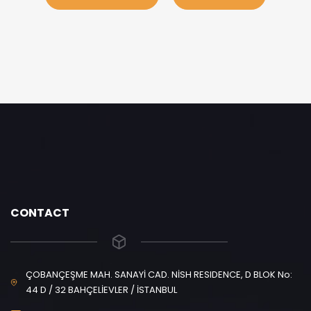
CONTACT
ÇOBANÇEŞME MAH. SANAYİ CAD. NİSH RESIDENCE, D BLOK No:
44 D / 32 BAHÇELİEVLER / İSTANBUL