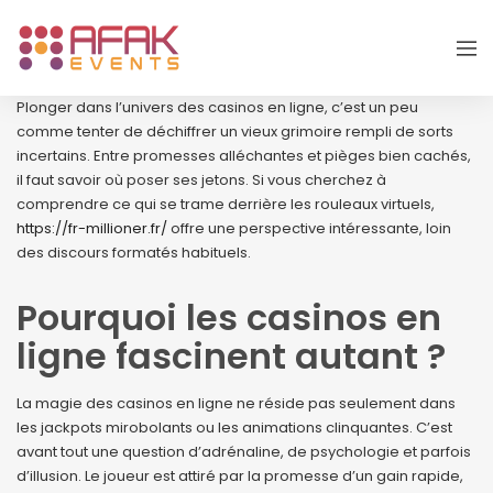
Plonger dans l’univers des casinos en ligne, c’est un peu
comme tenter de déchiffrer un vieux grimoire rempli de sorts
incertains. Entre promesses alléchantes et pièges bien cachés,
il faut savoir où poser ses jetons. Si vous cherchez à
comprendre ce qui se trame derrière les rouleaux virtuels,
https://fr-millioner.fr/
offre une perspective intéressante, loin
des discours formatés habituels.
Pourquoi les casinos en
ligne fascinent autant ?
La magie des casinos en ligne ne réside pas seulement dans
les jackpots mirobolants ou les animations clinquantes. C’est
avant tout une question d’adrénaline, de psychologie et parfois
d’illusion. Le joueur est attiré par la promesse d’un gain rapide,