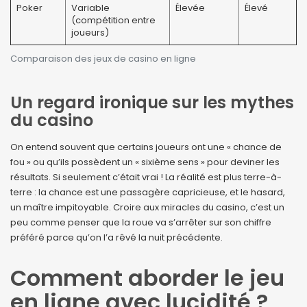
Poker
Variable
Élevée
Élevé
(compétition entre
joueurs)
Comparaison des jeux de casino en ligne
Un regard ironique sur les mythes
du casino
On entend souvent que certains joueurs ont une « chance de
fou » ou qu’ils possèdent un « sixième sens » pour deviner les
résultats. Si seulement c’était vrai ! La réalité est plus terre-à-
terre : la chance est une passagère capricieuse, et le hasard,
un maître impitoyable. Croire aux miracles du casino, c’est un
peu comme penser que la roue va s’arrêter sur son chiffre
préféré parce qu’on l’a rêvé la nuit précédente.
Comment aborder le jeu
en ligne avec lucidité ?