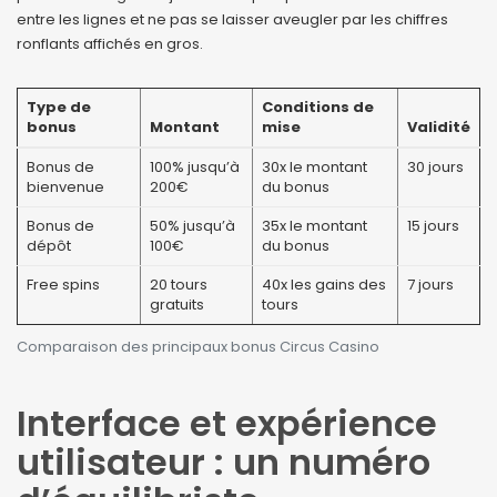
entre les lignes et ne pas se laisser aveugler par les chiffres
ronflants affichés en gros.
Type de
Conditions de
bonus
Montant
mise
Validité
Bonus de
100% jusqu’à
30x le montant
30 jours
bienvenue
200€
du bonus
Bonus de
50% jusqu’à
35x le montant
15 jours
dépôt
100€
du bonus
Free spins
20 tours
40x les gains des
7 jours
gratuits
tours
Comparaison des principaux bonus Circus Casino
Interface et expérience
utilisateur : un numéro