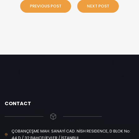
PREVIOUS POST
NEXT POST
CONTACT
ÇOBANÇEŞME MAH. SANAYİ CAD. NİSH RESIDENCE, D BLOK No:
44 D / 32 BAHÇELİEVLER / İSTANBUL