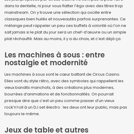
dans la dentelle, ni pour vous flatter l’égo avec des titres trop
mainstream. On y trouve une sélection qui oscille entre
classiques bien huilés et nouveautés parfois surprenantes. Ce
mélange peut rappeler un peu ces buffets à volonté où l’on ne
sait jamais si le plat du jour sera un chef-d’œuvre ou un simple
plat réchauffé. Mais au moins, il y a du choix, et c’est déjà ça.
Les machines à sous : entre
nostalgie et modernité
Les machines à sous sont le cœur battant de Circus Casino.
Elles vont du style rétro, avec des symboles qui rappellent les
vieux bandits manchots, à des créations plus modernes,
bourrées d’animations et de fonctionnalités. On pourrait
presque dire que c’est un peu comme passer d’un vieux
rock’n’roll à un DJ set électro : les deux ont leur public, mais pas
toujours le même.
Jeux de table et autres