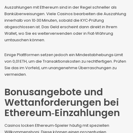
Auszahlungen mit Ethereum sind in der Regel schneller als
Banküberweisungen. Viele Casinos bearbeiten die Auszahlung
innerhalb von 10‑30 Minuten, sobald die KYC‑Prüfung
abgeschlossen ist. Das Geld erscheint dann direkt in Ihrem
Wallet, wo Sie es weiterverwenden oder in Fiat‑Währung
umtauschen können.
Einige Plattformen setzen jedoch ein Mindestabhebungs‑Limit
von 0,01 ETH, um die Transaktionskosten zu rechtfertigen. Prüfen
Sie das im Vorfeld, um unangenehme Überraschungen zu
vermeiden.
Bonusangebote und
Wettanforderungen bei
Ethereum‑Einzahlungen
Casinos locken Ethereum‑Spieler häufig mit speziellen
Willkommensboni. Diese können einen prozentualen