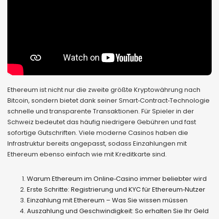
Ethereum ist nicht nur die zweite größte Kryptowährung nach
Bitcoin, sondern bietet dank seiner Smart‑Contract‑Technologie
schnelle und transparente Transaktionen. Für Spieler in der
Schweiz bedeutet das häufig niedrigere Gebühren und fast
sofortige Gutschriften. Viele moderne Casinos haben die
Infrastruktur bereits angepasst, sodass Einzahlungen mit
Ethereum ebenso einfach wie mit Kreditkarte sind.
Warum Ethereum im Online‑Casino immer beliebter wird
Erste Schritte: Registrierung und KYC für Ethereum‑Nutzer
Einzahlung mit Ethereum – Was Sie wissen müssen
Auszahlung und Geschwindigkeit: So erhalten Sie Ihr Geld