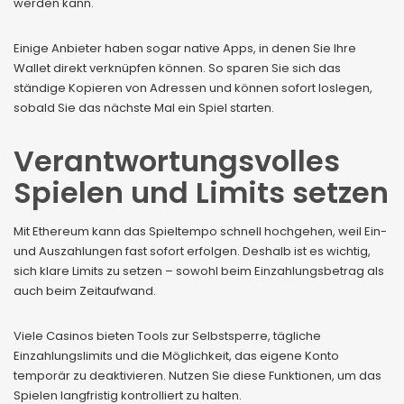
werden kann.
Einige Anbieter haben sogar native Apps, in denen Sie Ihre
Wallet direkt verknüpfen können. So sparen Sie sich das
ständige Kopieren von Adressen und können sofort loslegen,
sobald Sie das nächste Mal ein Spiel starten.
Verantwortungsvolles
Spielen und Limits setzen
Mit Ethereum kann das Spieltempo schnell hochgehen, weil Ein-
und Auszahlungen fast sofort erfolgen. Deshalb ist es wichtig,
sich klare Limits zu setzen – sowohl beim Einzahlungsbetrag als
auch beim Zeitaufwand.
Viele Casinos bieten Tools zur Selbstsperre, tägliche
Einzahlungslimits und die Möglichkeit, das eigene Konto
temporär zu deaktivieren. Nutzen Sie diese Funktionen, um das
Spielen langfristig kontrolliert zu halten.