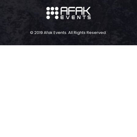
© 2019 Afak Events. All Rights Reserved.