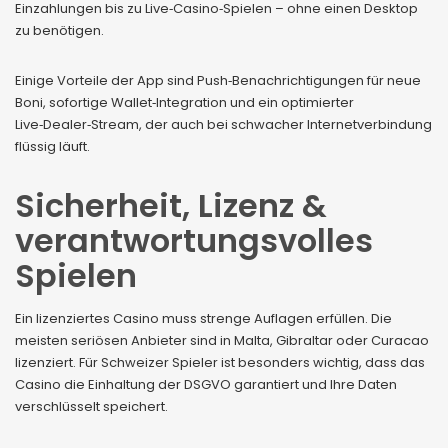
Einzahlungen bis zu Live‑Casino‑Spielen – ohne einen Desktop
zu benötigen.
Einige Vorteile der App sind Push‑Benachrichtigungen für neue
Boni, sofortige Wallet‑Integration und ein optimierter
Live‑Dealer‑Stream, der auch bei schwacher Internetverbindung
flüssig läuft.
Sicherheit, Lizenz &
verantwortungsvolles
Spielen
Ein lizenziertes Casino muss strenge Auflagen erfüllen. Die
meisten seriösen Anbieter sind in Malta, Gibraltar oder Curacao
lizenziert. Für Schweizer Spieler ist besonders wichtig, dass das
Casino die Einhaltung der DSGVO garantiert und Ihre Daten
verschlüsselt speichert.