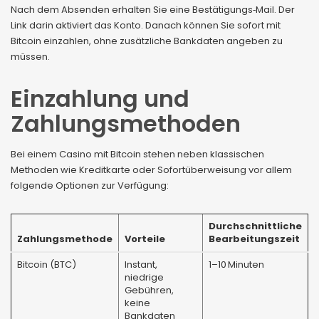
Nach dem Absenden erhalten Sie eine Bestätigungs‑Mail. Der
Link darin aktiviert das Konto. Danach können Sie sofort mit
Bitcoin einzahlen, ohne zusätzliche Bankdaten angeben zu
müssen.
Einzahlung und
Zahlungsmethoden
Bei einem Casino mit Bitcoin stehen neben klassischen
Methoden wie Kreditkarte oder Sofortüberweisung vor allem
folgende Optionen zur Verfügung:
Durchschnittliche
Zahlungsmethode
Vorteile
Bearbeitungszeit
Bitcoin (BTC)
Instant,
1–10 Minuten
niedrige
Gebühren,
keine
Bankdaten