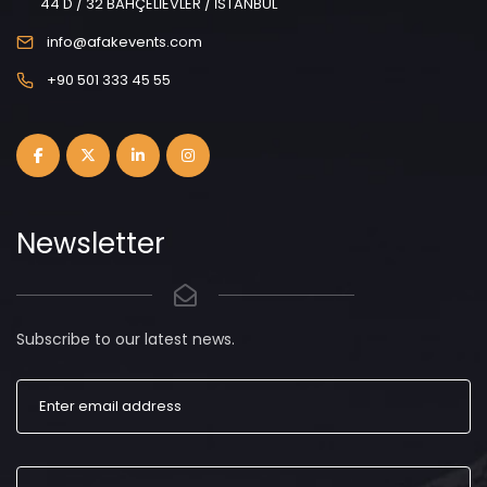
44 D / 32 BAHÇELİEVLER / İSTANBUL
info@afakevents.com
+90 501 333 45 55
Newsletter
Subscribe to our latest news.