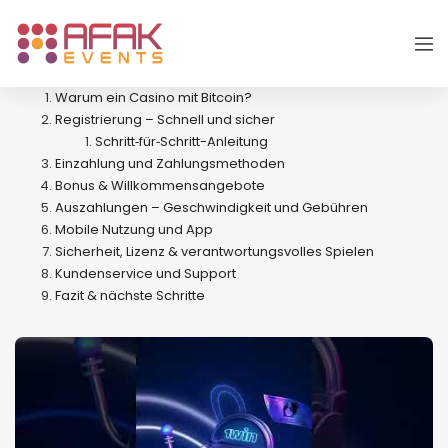
Warum ein Casino mit Bitcoin?
Registrierung – Schnell und sicher
Schritt‑für‑Schritt-Anleitung
Einzahlung und Zahlungsmethoden
Bonus & Willkommensangebote
Auszahlungen – Geschwindigkeit und Gebühren
Mobile Nutzung und App
Sicherheit, Lizenz & verantwortungsvolles Spielen
Kundenservice und Support
Fazit & nächste Schritte