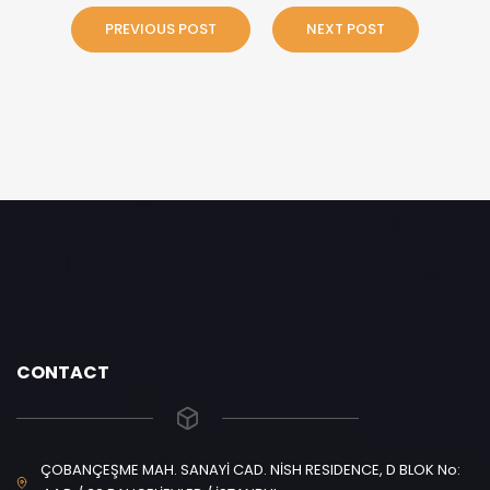
PREVIOUS POST
NEXT POST
CONTACT
ÇOBANÇEŞME MAH. SANAYİ CAD. NİSH RESIDENCE, D BLOK No: