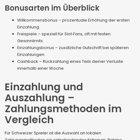
Bonusarten im Überblick
Willkommensbonus – prozentuale Erhöhung der ersten
Einzahlung.
Freispiele – speziell für Slot‑Fans, oft mit festen
Gewinnlimits.
Einzahlungsbonus – zusätzliche Gutschrift bei späteren
Einzahlungen.
Cashback – Rückzahlung eines Teils deiner Verluste
innerhalb einer Woche.
Einzahlung und
Auszahlung –
Zahlungsmethoden im
Vergleich
Für Schweizer Spieler ist die Auswahl an lokalen
Zahlungsmethoden ein entscheidendes Kriterium. Betano