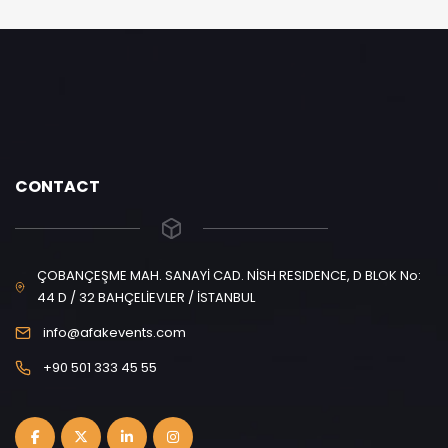
CONTACT
ÇOBANÇEŞME MAH. SANAYİ CAD. NİSH RESIDENCE, D BLOK No:
44 D / 32 BAHÇELİEVLER / İSTANBUL
info@afakevents.com
+90 501 333 45 55