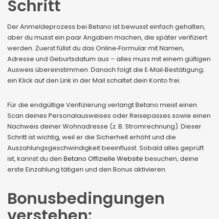
Schritt
Der Anmeldeprozess bei Betano ist bewusst einfach gehalten,
aber du musst ein paar Angaben machen, die später verifiziert
werden. Zuerst füllst du das Online‑Formular mit Namen,
Adresse und Geburtsdatum aus – alles muss mit einem gültigen
Ausweis übereinstimmen. Danach folgt die E‑Mail‑Bestätigung;
ein Klick auf den Link in der Mail schaltet dein Konto frei.
Für die endgültige Verifizierung verlangt Betano meist einen
Scan deines Personalausweises oder Reisepasses sowie einen
Nachweis deiner Wohnadresse (z. B. Stromrechnung). Dieser
Schritt ist wichtig, weil er die Sicherheit erhöht und die
Auszahlungsgeschwindigkeit beeinflusst. Sobald alles geprüft
ist, kannst du den
Betano Offizielle Website
besuchen, deine
erste Einzahlung tätigen und den Bonus aktivieren.
Bonusbedingungen
verstehen: