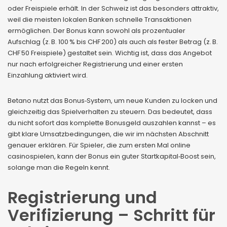
oder Freispiele erhält. In der Schweiz ist das besonders attraktiv,
weil die meisten lokalen Banken schnelle Transaktionen
ermöglichen. Der Bonus kann sowohl als prozentualer
Aufschlag (z. B. 100 % bis CHF 200) als auch als fester Betrag (z. B.
CHF 50 Freispiele) gestaltet sein. Wichtig ist, dass das Angebot
nur nach erfolgreicher Registrierung und einer ersten
Einzahlung aktiviert wird.
Betano nutzt das Bonus‑System, um neue Kunden zu locken und
gleichzeitig das Spielverhalten zu steuern. Das bedeutet, dass
du nicht sofort das komplette Bonusgeld auszahlen kannst – es
gibt klare Umsatzbedingungen, die wir im nächsten Abschnitt
genauer erklären. Für Spieler, die zum ersten Mal online
casinospielen, kann der Bonus ein guter Startkapital‑Boost sein,
solange man die Regeln kennt.
Registrierung und
Verifizierung – Schritt für