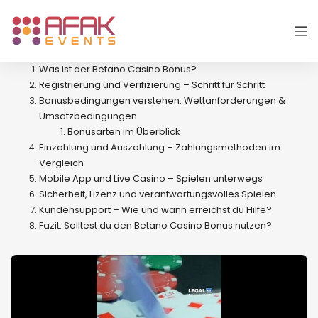
Was ist der Betano Casino Bonus?
Registrierung und Verifizierung – Schritt für Schritt
Bonusbedingungen verstehen: Wettanforderungen &
Umsatzbedingungen
Bonusarten im Überblick
Einzahlung und Auszahlung – Zahlungsmethoden im
Vergleich
Mobile App und Live Casino – Spielen unterwegs
Sicherheit, Lizenz und verantwortungsvolles Spielen
Kundensupport – Wie und wann erreichst du Hilfe?
Fazit: Solltest du den Betano Casino Bonus nutzen?