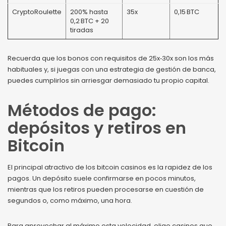
CryptoRoulette
200% hasta
35x
0,15 BTC
0,2 BTC + 20
tiradas
Recuerda que los bonos con requisitos de 25x‑30x son los más
habituales y, si juegas con una estrategia de gestión de banca,
puedes cumplirlos sin arriesgar demasiado tu propio capital.
Métodos de pago:
depósitos y retiros en
Bitcoin
El principal atractivo de los bitcoin casinos es la rapidez de los
pagos. Un depósito suele confirmarse en pocos minutos,
mientras que los retiros pueden procesarse en cuestión de
segundos o, como máximo, una hora.
Para aprovechar al máximo esta velocidad, elige casinos que