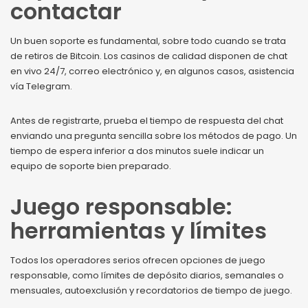
contactar
Un buen soporte es fundamental, sobre todo cuando se trata
de retiros de Bitcoin. Los casinos de calidad disponen de chat
en vivo 24/7, correo electrónico y, en algunos casos, asistencia
vía Telegram.
Antes de registrarte, prueba el tiempo de respuesta del chat
enviando una pregunta sencilla sobre los métodos de pago. Un
tiempo de espera inferior a dos minutos suele indicar un
equipo de soporte bien preparado.
Juego responsable:
herramientas y límites
Todos los operadores serios ofrecen opciones de juego
responsable, como límites de depósito diarios, semanales o
mensuales, autoexclusión y recordatorios de tiempo de juego.