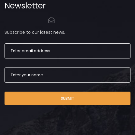
Newsletter
Subscribe to our latest news.
SUBMIT