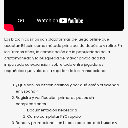
Los bitcoin casinos son plataformas de juego online que
aceptan Bitcoin como método principal de depósito y retiro. En
los últimos años, la combinación de la popularidad de la
criptomoneda y la búsqueda de mayor privacidad ha
impulsado su expansión, sobre todo entre jugadores
españoles que valoran la rapidez de las transacciones.
¿Qué son los bitcoin casinos y por qué están creciendo
en España?
Registro y verificación: primeros pasos sin
complicaciones
Documentación necesaria
Cómo completar KYC rápido
Bonos y promociones en bitcoin casinos: qué buscar y