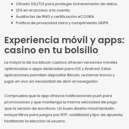
Cifrado SSL/TLS para proteger la transmisión de datos.
2FA en el acceso a la cuenta.
Auditorías de RNG y certificación eCOGRA.
Política de privacidad clara y cumplimiento GDPR.
Experiencia móvil y apps:
casino en tu bolsillo
La mayoría de los bitcoin casinos ofrecen versiones móviles
optimizadas o apps dedicadas para iOS y Android. Estas
aplicaciones permiten depositar Bitcoin, reclamar bonos y
jugar en vivo sin necesidad de abrir el navegador.
Comprueba que la app ofrezca notificaciones push para
promociones y que mantenga la misma velocidad de pago
que la versión de escritorio. Un buen diseño móvil también
incluye filtros para juegos por RTP, volatilidad y tipo de apuesta,
facilitando la elección al usuario.