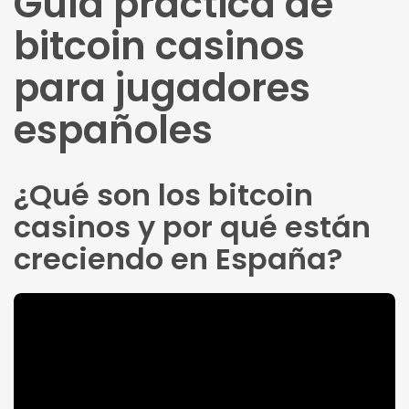
Guía práctica de
bitcoin casinos
para jugadores
españoles
¿Qué son los bitcoin
casinos y por qué están
creciendo en España?