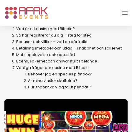
Vad är ett casino med Bitcoin?
Så här registrerar du dig – steg för steg
Bonusar och villkor – vad du bör kolla
Betalningsmetoder och uttag – snabbhet och säkerhet
Mobilupplevelse och app‑stöd
Licens, säkerhet och ansvarsfullt spelande
Vanliga frågor om casino med Bitcoin
Behöver jag en speciell plånbok?
Är mina vinster skattefria?
Hur snabbt kan jag ta ut pengar?