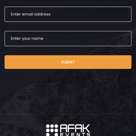
SUBMIT