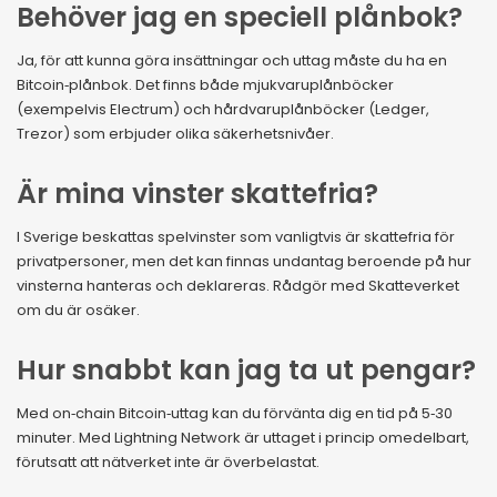
Behöver jag en speciell plånbok?
Ja, för att kunna göra insättningar och uttag måste du ha en
Bitcoin‑plånbok. Det finns både mjukvaruplånböcker
(exempelvis Electrum) och hårdvaruplånböcker (Ledger,
Trezor) som erbjuder olika säkerhetsnivåer.
Är mina vinster skattefria?
I Sverige beskattas spelvinster som vanligtvis är skattefria för
privatpersoner, men det kan finnas undantag beroende på hur
vinsterna hanteras och deklareras. Rådgör med Skatteverket
om du är osäker.
Hur snabbt kan jag ta ut pengar?
Med on‑chain Bitcoin‑uttag kan du förvänta dig en tid på 5‑30
minuter. Med Lightning Network är uttaget i princip omedelbart,
förutsatt att nätverket inte är överbelastat.