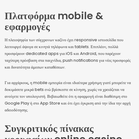
Πλατφόρμα mobile &
εφαρμογές
Η πλειοψηφία των σύγχρονων καζίνο έχει responsive ιστοσελίδα που
λειτουργεί άψογα σε κινητά τηλέφωνα και tablets. Επιπλέον, πολλά
προσφέρουν dedicated apps για iOS και Android, που παρέχουν
ταχύτερη πρόσβαση στα παιχνίδια, push notifications για νέες προσφορές
και δυνατότητα άμεσων καταθέσεων.
Για αρχάριους, η mobile εμπειρία είναι ιδιαίτερα χρήσιμη γιατί μπορείτε να
δοκιμάσετε μικρά bets ενώ βρίσκεστε σε κίνηση, χωρίς να χρειάζεται να
ανοίγετε τον υπολογιστή. Βεβαιωθείτε ότι η εφαρμογή είναι διαθέσιμη στο
Google Play ή στο App Store και ότι έχει έγκριση από την ίδια την αρχή
αδειοδότησης.
Συγκριτικός πίνακας