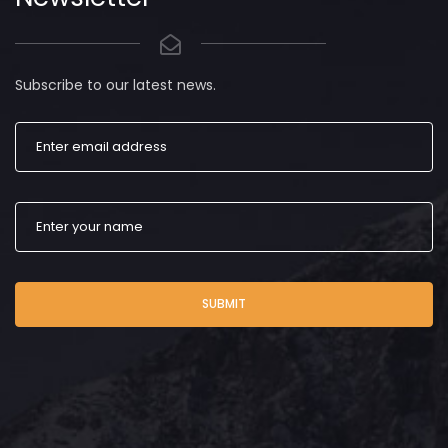
Subscribe to our latest news.
SUBMIT