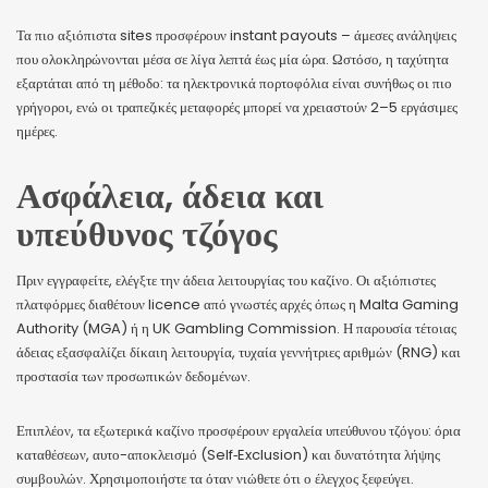
Τα πιο αξιόπιστα sites προσφέρουν instant payouts – άμεσες ανάληψεις
που ολοκληρώνονται μέσα σε λίγα λεπτά έως μία ώρα. Ωστόσο, η ταχύτητα
εξαρτάται από τη μέθοδο: τα ηλεκτρονικά πορτοφόλια είναι συνήθως οι πιο
γρήγοροι, ενώ οι τραπεζικές μεταφορές μπορεί να χρειαστούν 2–5 εργάσιμες
ημέρες.
Ασφάλεια, άδεια και
υπεύθυνος τζόγος
Πριν εγγραφείτε, ελέγξτε την άδεια λειτουργίας του καζίνο. Οι αξιόπιστες
πλατφόρμες διαθέτουν licence από γνωστές αρχές όπως η Malta Gaming
Authority (MGA) ή η UK Gambling Commission. Η παρουσία τέτοιας
άδειας εξασφαλίζει δίκαιη λειτουργία, τυχαία γεννήτριες αριθμών (RNG) και
προστασία των προσωπικών δεδομένων.
Επιπλέον, τα εξωτερικά καζίνο προσφέρουν εργαλεία υπεύθυνου τζόγου: όρια
καταθέσεων, αυτο-αποκλεισμό (Self‑Exclusion) και δυνατότητα λήψης
συμβουλών. Χρησιμοποιήστε τα όταν νιώθετε ότι ο έλεγχος ξεφεύγει.