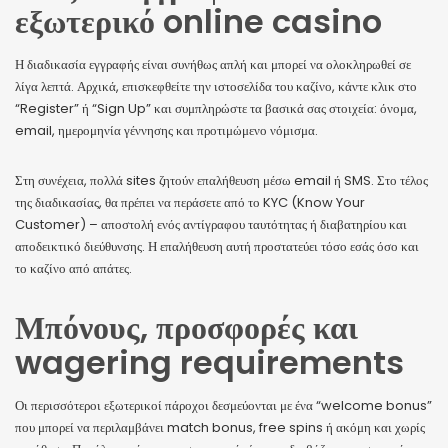
εξωτερικό online casino
Η διαδικασία εγγραφής είναι συνήθως απλή και μπορεί να ολοκληρωθεί σε
λίγα λεπτά. Αρχικά, επισκεφθείτε την ιστοσελίδα του καζίνο, κάντε κλικ στο
“Register” ή “Sign Up” και συμπληρώστε τα βασικά σας στοιχεία: όνομα,
email, ημερομηνία γέννησης και προτιμώμενο νόμισμα.
Στη συνέχεια, πολλά sites ζητούν επαλήθευση μέσω email ή SMS. Στο τέλος
της διαδικασίας, θα πρέπει να περάσετε από το KYC (Know Your
Customer) – αποστολή ενός αντίγραφου ταυτότητας ή διαβατηρίου και
αποδεικτικό διεύθυνσης. Η επαλήθευση αυτή προστατεύει τόσο εσάς όσο και
το καζίνο από απάτες.
Μπόνους, προσφορές και
wagering requirements
Οι περισσότεροι εξωτερικοί πάροχοι δεσμεύονται με ένα “welcome bonus”
που μπορεί να περιλαμβάνει match bonus, free spins ή ακόμη και χωρίς