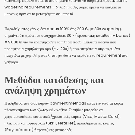
κατάθεση. Παρόλα αυτά, το πιο σημαντικό είναι να διαβάζετε προσεκτικά τις
wagering requirements – δηλαδή πόσες φορές πρέπει να παίξετε το
μπόνους πριν να το μετατρέψετε σε μετρητά.
Παραδείγματος χάριν, ένα bonus 100% έως 200 €, με 30x wagering,
σημαίνει ότι πρέπει να στοιχηματίσετε 30 × (προσωπική κατάθεση + bonus)
= 9 000 € για να εξαργυρώσετε το πλήρες ποσό. Επιλέξτε καζίνο που
προσφέρουν χαμηλότερο όρο (π.χ. 20x) ή που επιτρέπουν συγκεκριμένα
παιχνίδια με χαμηλή μεταβλητότητα ώστε να περάσετε το requirement πιο
γρήγορα.
Μεθόδοι κατάθεσης και
ανάληψη χρημάτων
Η πληθώρα των διαθέσιμων payment methods είναι ένα από τα κύρια
πλεονεκτήματα των εξωτερικών καζίνο. Συνήθως μπορείτε να
χρησιμοποιήσετε πιστωτικές/χρεωστικές κάρτες (Visa, MasterCard),
ηλεκτρονικά πορτοφόλια (Skrill, Neteller), προπληρωμένες κάρτες
(Paysafecard) ή τραπεζικές μεταφορές.