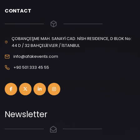
CONTACT
ÇOBANÇEŞME MAH. SANAYİ CAD. NİSH RESIDENCE, D BLOK No:
44 D / 32 BAHÇELİEVLER / İSTANBUL
info@afakevents.com
+90 501 333 45 55
Newsletter