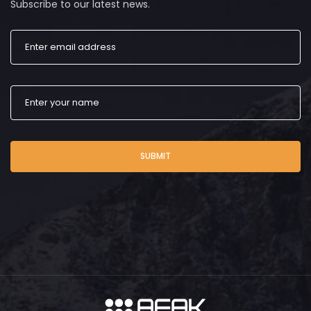
Subscribe to our latest news.
SUBMIT