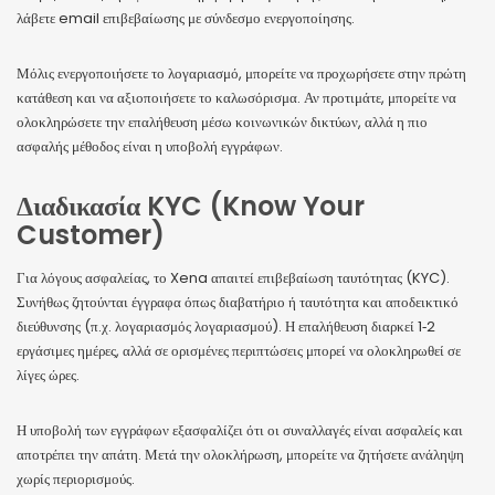
λάβετε email επιβεβαίωσης με σύνδεσμο ενεργοποίησης.
Μόλις ενεργοποιήσετε το λογαριασμό, μπορείτε να προχωρήσετε στην πρώτη
κατάθεση και να αξιοποιήσετε το καλωσόρισμα. Αν προτιμάτε, μπορείτε να
ολοκληρώσετε την επαλήθευση μέσω κοινωνικών δικτύων, αλλά η πιο
ασφαλής μέθοδος είναι η υποβολή εγγράφων.
Διαδικασία KYC (Know Your
Customer)
Για λόγους ασφαλείας, το Xena απαιτεί επιβεβαίωση ταυτότητας (KYC).
Συνήθως ζητούνται έγγραφα όπως διαβατήριο ή ταυτότητα και αποδεικτικό
διεύθυνσης (π.χ. λογαριασμός λογαριασμού). Η επαλήθευση διαρκεί 1‑2
εργάσιμες ημέρες, αλλά σε ορισμένες περιπτώσεις μπορεί να ολοκληρωθεί σε
λίγες ώρες.
Η υποβολή των εγγράφων εξασφαλίζει ότι οι συναλλαγές είναι ασφαλείς και
αποτρέπει την απάτη. Μετά την ολοκλήρωση, μπορείτε να ζητήσετε ανάληψη
χωρίς περιορισμούς.