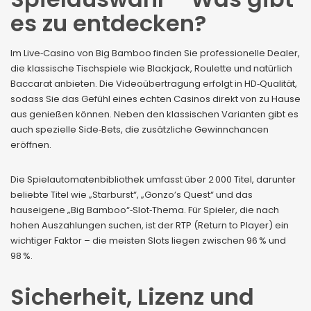
es zu entdecken?
Im Live‑Casino von Big Bamboo finden Sie professionelle Dealer,
die klassische Tischspiele wie Blackjack, Roulette und natürlich
Baccarat anbieten. Die Videoübertragung erfolgt in HD‑Qualität,
sodass Sie das Gefühl eines echten Casinos direkt von zu Hause
aus genießen können. Neben den klassischen Varianten gibt es
auch spezielle Side‑Bets, die zusätzliche Gewinnchancen
eröffnen.
Die Spielautomatenbibliothek umfasst über 2 000 Titel, darunter
beliebte Titel wie „Starburst“, „Gonzo’s Quest“ und das
hauseigene „Big Bamboo“‑Slot‑Thema. Für Spieler, die nach
hohen Auszahlungen suchen, ist der RTP (Return to Player) ein
wichtiger Faktor – die meisten Slots liegen zwischen 96 % und
98 %.
Sicherheit, Lizenz und