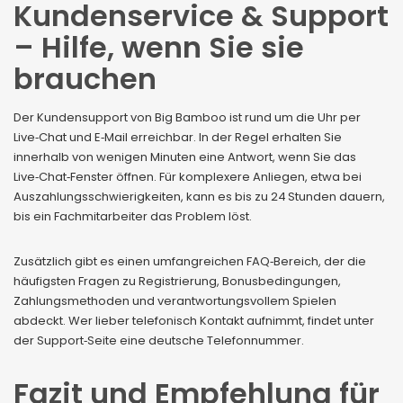
Kundenservice & Support
– Hilfe, wenn Sie sie
brauchen
Der Kundensupport von Big Bamboo ist rund um die Uhr per
Live‑Chat und E‑Mail erreichbar. In der Regel erhalten Sie
innerhalb von wenigen Minuten eine Antwort, wenn Sie das
Live‑Chat‑Fenster öffnen. Für komplexere Anliegen, etwa bei
Auszahlungsschwierigkeiten, kann es bis zu 24 Stunden dauern,
bis ein Fachmitarbeiter das Problem löst.
Zusätzlich gibt es einen umfangreichen FAQ‑Bereich, der die
häufigsten Fragen zu Registrierung, Bonusbedingungen,
Zahlungsmethoden und verantwortungsvollem Spielen
abdeckt. Wer lieber telefonisch Kontakt aufnimmt, findet unter
der Support‑Seite eine deutsche Telefonnummer.
Fazit und Empfehlung für