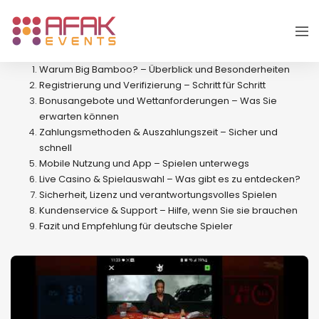
Warum Big Bamboo? – Überblick und Besonderheiten
Registrierung und Verifizierung – Schritt für Schritt
Bonusangebote und Wettanforderungen – Was Sie
erwarten können
Zahlungsmethoden & Auszahlungszeit – Sicher und
schnell
Mobile Nutzung und App – Spielen unterwegs
Live Casino & Spielauswahl – Was gibt es zu entdecken?
Sicherheit, Lizenz und verantwortungsvolles Spielen
Kundenservice & Support – Hilfe, wenn Sie sie brauchen
Fazit und Empfehlung für deutsche Spieler