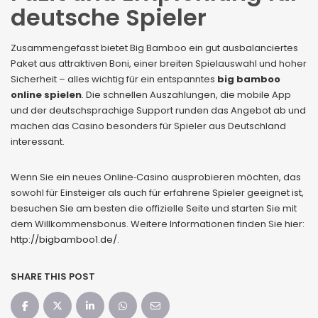
deutsche Spieler
Zusammengefasst bietet Big Bamboo ein gut ausbalanciertes
Paket aus attraktiven Boni, einer breiten Spielauswahl und hoher
Sicherheit – alles wichtig für ein entspanntes
big bamboo
online spielen
. Die schnellen Auszahlungen, die mobile App
und der deutschsprachige Support runden das Angebot ab und
machen das Casino besonders für Spieler aus Deutschland
interessant.
Wenn Sie ein neues Online‑Casino ausprobieren möchten, das
sowohl für Einsteiger als auch für erfahrene Spieler geeignet ist,
besuchen Sie am besten die offizielle Seite und starten Sie mit
dem Willkommensbonus. Weitere Informationen finden Sie hier:
http://bigbamboo1.de/
.
SHARE THIS POST