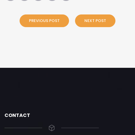
PREVIOUS POST
NEXT POST
CONTACT