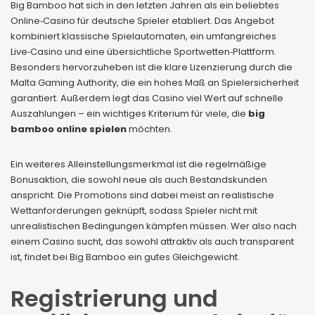
Big Bamboo hat sich in den letzten Jahren als ein beliebtes
Online‑Casino für deutsche Spieler etabliert. Das Angebot
kombiniert klassische Spielautomaten, ein umfangreiches
Live‑Casino und eine übersichtliche Sportwetten‑Plattform.
Besonders hervorzuheben ist die klare Lizenzierung durch die
Malta Gaming Authority, die ein hohes Maß an Spielersicherheit
garantiert. Außerdem legt das Casino viel Wert auf schnelle
Auszahlungen – ein wichtiges Kriterium für viele, die
big
bamboo online spielen
möchten.
Ein weiteres Alleinstellungsmerkmal ist die regelmäßige
Bonusaktion, die sowohl neue als auch Bestandskunden
anspricht. Die Promotions sind dabei meist an realistische
Wettanforderungen geknüpft, sodass Spieler nicht mit
unrealistischen Bedingungen kämpfen müssen. Wer also nach
einem Casino sucht, das sowohl attraktiv als auch transparent
ist, findet bei Big Bamboo ein gutes Gleichgewicht.
Registrierung und