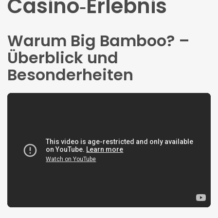
Casino‑Erlebnis
Warum Big Bamboo? –
Überblick und
Besonderheiten