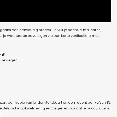
gaans een eenvoudig proces. Je vult je naam, e‑mailadres,
e woonadres bevestigen via een korte verificatie‑e‑mail.
en?
ld bewegen
: een kopie van je identiteitskaart en een recent bankafschrift.
e Belgische gokwetgeving en zorgen ervoor dat je account veilig
.