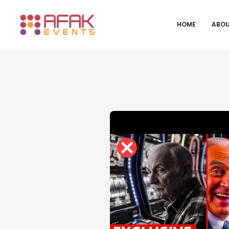
HOME
ABOU