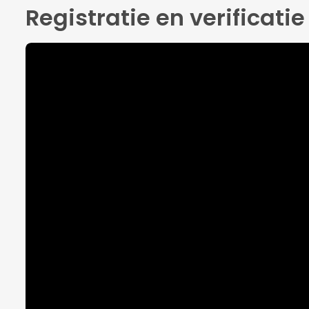
Registratie en verificati