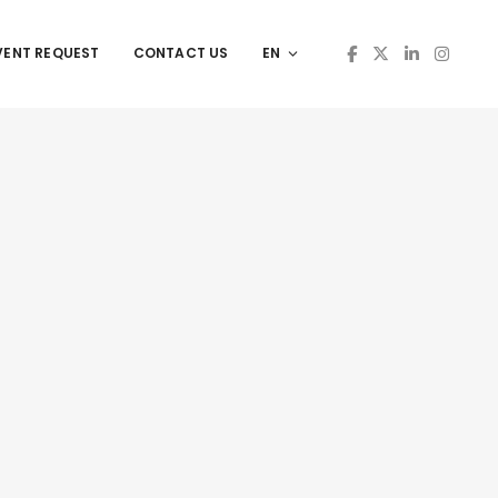
VENT REQUEST
CONTACT US
EN