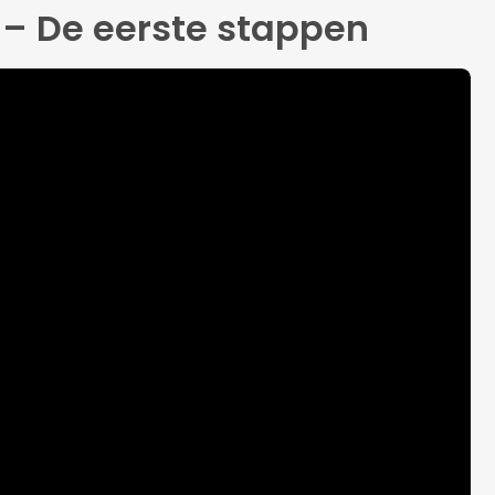
e – De eerste stappen