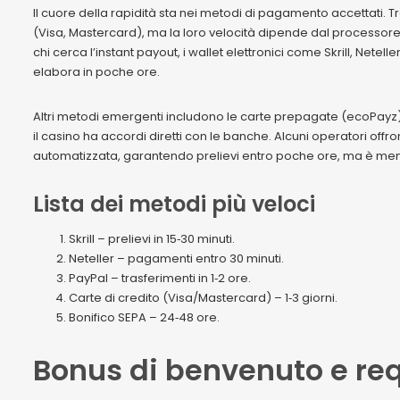
Il cuore della rapidità sta nei metodi di pagamento accettati. Tr
(Visa, Mastercard), ma la loro velocità dipende dal processore. I
chi cerca l’instant payout, i wallet elettronici come Skrill, Netel
elabora in poche ore.
Altri metodi emergenti includono le carte prepagate (ecoPayz) e
il casino ha accordi diretti con le banche. Alcuni operatori off
automatizzata, garantendo prelievi entro poche ore, ma è men
Lista dei metodi più veloci
Skrill – prelievi in 15‑30 minuti.
Neteller – pagamenti entro 30 minuti.
PayPal – trasferimenti in 1‑2 ore.
Carte di credito (Visa/Mastercard) – 1‑3 giorni.
Bonifico SEPA – 24‑48 ore.
Bonus di benvenuto e re