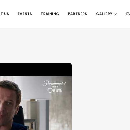
T US
EVENTS
TRAINING
PARTNERS
GALLERY
E