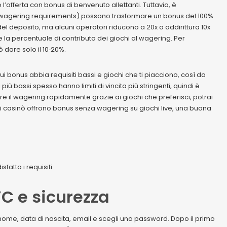
offerta con bonus di benvenuto allettanti. Tuttavia, è
 (wagering requirements) possono trasformare un bonus del 100%
 del deposito, ma alcuni operatori riducono a 20x o addirittura 10x
e la percentuale di contributo dei giochi al wagering. Per
 dare solo il 10‑20%.
cui bonus abbia requisiti bassi e giochi che ti piacciono, così da
più bassi spesso hanno limiti di vincita più stringenti, quindi è
e il wagering rapidamente grazie ai giochi che preferisci, potrai
lcuni casinò offrono bonus senza wagering su giochi live, una buona
atto i requisiti.
YC e sicurezza
 nome, data di nascita, email e scegli una password. Dopo il primo