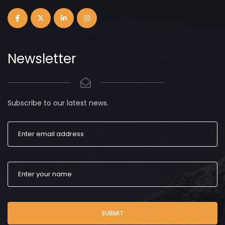
Newsletter
Subscribe to our latest news.
SUBMIT