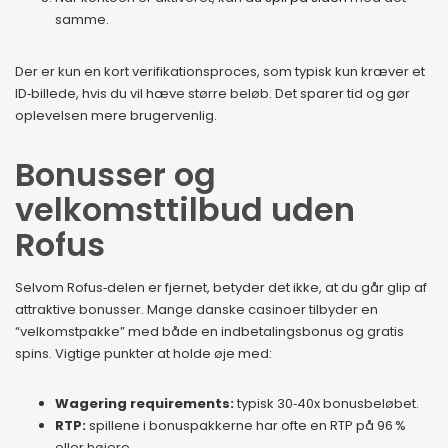
samme.
Der er kun en kort verifikationsproces, som typisk kun kræver et
ID‑billede, hvis du vil hæve større beløb. Det sparer tid og gør
oplevelsen mere brugervenlig.
Bonusser og
velkomsttilbud uden
Rofus
Selvom Rofus‑delen er fjernet, betyder det ikke, at du går glip af
attraktive bonusser. Mange danske casinoer tilbyder en
“velkomstpakke” med både en indbetalingsbonus og gratis
spins. Vigtige punkter at holde øje med:
Wagering requirements:
typisk 30‑40x bonusbeløbet.
RTP:
spillene i bonuspakkerne har ofte en RTP på 96 %
eller højere.