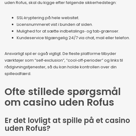
uden Rofus, skal du kigge efter følgende sikkerhedstegn:
SSL‑kryptering på hele websitet.
Licensnummeret vist i bunden af siden.
Mulighed for at sætte indbetalings‑ og tab‑grænser.
Kundeservice tilgængelig 24/7 via chat, mail eller telefon.
Ansvarligt spil er også vigtigt. De fleste platforme tilbyder
værktøjer som “self‑exclusion”, “cool‑off‑perioder” og links til
rådgivningstjenester, så du kan holde kontrollen over din
spilleadfærd.
Ofte stillede spørgsmål
om casino uden Rofus
Er det lovligt at spille på et casino
uden Rofus?