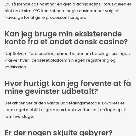
Ja, så længe casinoet har en gyldig dansk licens. Rofus‑delen er
blot en ekstra KYC‑kontrol, som nogle casinoer har valgt at
fravælge for at gøre processen hurtigere.
Kan jeg bruge min eksisterende
konto fra et andet dansk casino?
Nej. Selvom flere casinoer samarbejder om betalingsløsninger,
kræver hver licenseret platform sin egen registrering og
verifikation.
Hvor hurtigt kan jeg forvente at få
mine gevinster udbetalt?
Det afhænger af den valgte udbetalingsmetode. E‑wallets er
som regel øjeblikkelige, mens bankoverførsler kan tage op til
fem hverdage.
Er der nogen skjulte gebyrer?