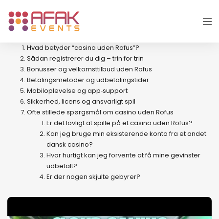
Hvad betyder “casino uden Rofus”?
Sådan registrerer du dig – trin for trin
Bonusser og velkomsttilbud uden Rofus
Betalingsmetoder og udbetalingstider
Mobiloplevelse og app‑support
Sikkerhed, licens og ansvarligt spil
Ofte stillede spørgsmål om casino uden Rofus
Er det lovligt at spille på et casino uden Rofus?
Kan jeg bruge min eksisterende konto fra et andet
dansk casino?
Hvor hurtigt kan jeg forvente at få mine gevinster
udbetalt?
Er der nogen skjulte gebyrer?