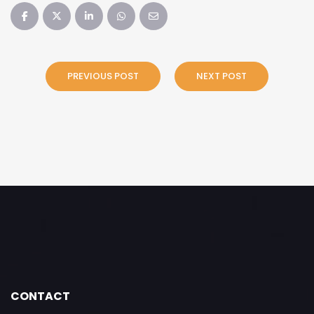
PREVIOUS POST
NEXT POST
CONTACT