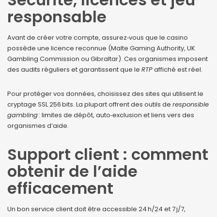
responsable
Avant de créer votre compte, assurez‑vous que le casino
possède une licence reconnue (Malte Gaming Authority, UK
Gambling Commission ou Gibraltar). Ces organismes imposent
des audits réguliers et garantissent que le
RTP
affiché est réel.
Pour protéger vos données, choisissez des sites qui utilisent le
cryptage SSL 256 bits. La plupart offrent des outils de
responsible
gambling
: limites de dépôt, auto‑exclusion et liens vers des
organismes d’aide.
Support client : comment
obtenir de l’aide
efficacement
Un bon service client doit être accessible 24 h/24 et 7 j/7,