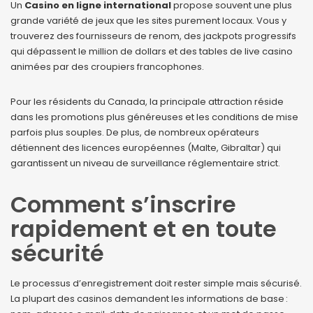
Un
Casino en ligne international
propose souvent une plus
grande variété de jeux que les sites purement locaux. Vous y
trouverez des fournisseurs de renom, des jackpots progressifs
qui dépassent le million de dollars et des tables de live casino
animées par des croupiers francophones.
Pour les résidents du Canada, la principale attraction réside
dans les promotions plus généreuses et les conditions de mise
parfois plus souples. De plus, de nombreux opérateurs
détiennent des licences européennes (Malte, Gibraltar) qui
garantissent un niveau de surveillance réglementaire strict.
Comment s’inscrire
rapidement et en toute
sécurité
Le processus d’enregistrement doit rester simple mais sécurisé.
La plupart des casinos demandent les informations de base :