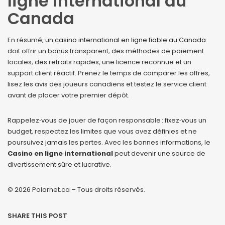
ligne international au
Canada
En résumé, un
casino international en ligne fiable au Canada
doit offrir un bonus transparent, des méthodes de paiement
locales, des retraits rapides, une licence reconnue et un
support client réactif. Prenez le temps de comparer les offres,
lisez les avis des joueurs canadiens et testez le service client
avant de placer votre premier dépôt.
Rappelez‑vous de jouer de façon responsable : fixez‑vous un
budget, respectez les limites que vous avez définies et ne
poursuivez jamais les pertes. Avec les bonnes informations, le
Casino en ligne international
peut devenir une source de
divertissement sûre et lucrative.
© 2026 Polarnet.ca – Tous droits réservés.
SHARE THIS POST