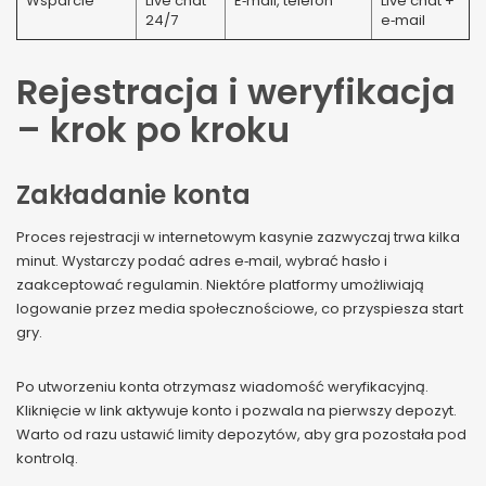
Wsparcie
Live chat
E‑mail, telefon
Live chat +
24/7
e‑mail
Rejestracja i weryfikacja
– krok po kroku
Zakładanie konta
Proces rejestracji w internetowym kasynie zazwyczaj trwa kilka
minut. Wystarczy podać adres e‑mail, wybrać hasło i
zaakceptować regulamin. Niektóre platformy umożliwiają
logowanie przez media społecznościowe, co przyspiesza start
gry.
Po utworzeniu konta otrzymasz wiadomość weryfikacyjną.
Kliknięcie w link aktywuje konto i pozwala na pierwszy depozyt.
Warto od razu ustawić limity depozytów, aby gra pozostała pod
kontrolą.