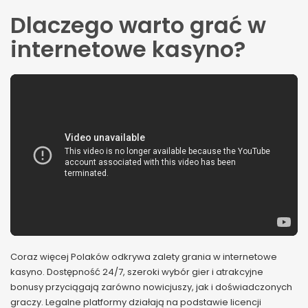
Dlaczego warto grać w
internetowe kasyno?
Coraz więcej Polaków odkrywa zalety grania w internetowe
kasyno. Dostępność 24/7, szeroki wybór gier i atrakcyjne
bonusy przyciągają zarówno nowicjuszy, jak i doświadczonych
graczy. Legalne platformy działają na podstawie licencji