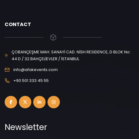
CONTACT
ÇOBANÇEŞME MAH. SANAYİ CAD. NİSH RESIDENCE, D BLOK No:
44 D / 32 BAHÇELİEVLER / İSTANBUL
info@afakevents.com
+90 501 333 45 55
Newsletter