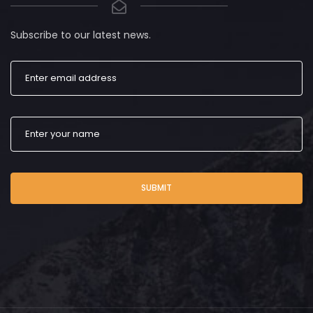
Subscribe to our latest news.
SUBMIT