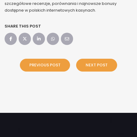
szczegółowe recenzje, porównania i najnowsze bonusy
dostępne w polskich internetowych kasynach.
SHARE THIS POST
PREVIOUS POST
NEXT POST