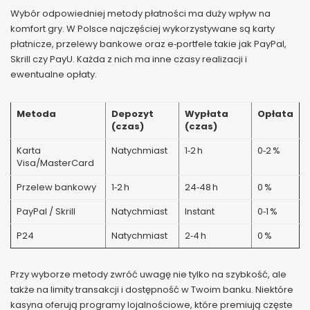
Wybór odpowiedniej metody płatności ma duży wpływ na
komfort gry. W Polsce najczęściej wykorzystywane są karty
płatnicze, przelewy bankowe oraz e‑portfele takie jak PayPal,
Skrill czy PayU. Każda z nich ma inne czasy realizacji i
ewentualne opłaty.
Metoda
Depozyt
Wypłata
Opłata
(czas)
(czas)
Karta
Natychmiast
1‑2 h
0‑2 %
Visa/MasterCard
Przelew bankowy
1‑2 h
24‑48 h
0 %
PayPal / Skrill
Natychmiast
Instant
0‑1 %
P24
Natychmiast
2‑4 h
0 %
Przy wyborze metody zwróć uwagę nie tylko na szybkość, ale
także na limity transakcji i dostępność w Twoim banku. Niektóre
kasyna oferują programy lojalnościowe, które premiują częste