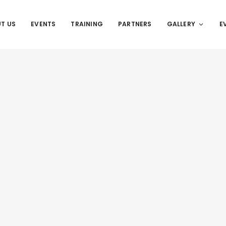
T US
EVENTS
TRAINING
PARTNERS
GALLERY
E