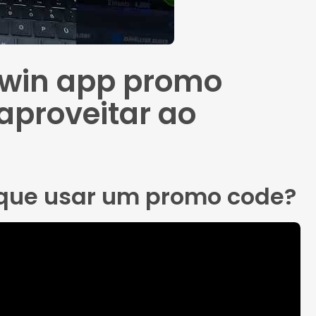
1win app promo
aproveitar ao
r que usar um promo code?