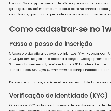
Usar um
1win app promo code
não é apenas uma formalidad
giros grátis ou até mesmo um crédito extra na primeira recarg
de afiliados, garantindo que o site que você encontrou receb
Como cadastrar‑se no 1
Passo a passo da inscrição
1. Acesse o site oficial através do link
https://1win-app.br.com/
.
2. Clique em “Registrar” e escolha a opção “Código promocion
3. Preencha seu e‑mail, telefone (com DDD brasileiro) e crie 
4. Insira o seu
1win app promo code
no campo indicado e conf
Depois de confirmar, você receberá um e‑mail de boas‑vindas.
Verificação de identidade (KYC)
O processo KYC no 1win inclui o envio de um documento de i
plataforma costuma analisar em até 24 horas, mas em períod