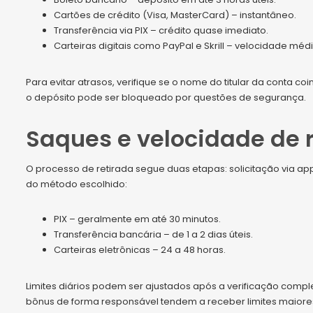
Cartões de crédito (Visa, MasterCard) – instantâneo.
Transferência via PIX – crédito quase imediato.
Carteiras digitais como PayPal e Skrill – velocidade médi
Para evitar atrasos, verifique se o nome do titular da conta co
o depósito pode ser bloqueado por questões de segurança.
Saques e velocidade de 
O processo de retirada segue duas etapas: solicitação via a
do método escolhido:
PIX – geralmente em até 30 minutos.
Transferência bancária – de 1 a 2 dias úteis.
Carteiras eletrônicas – 24 a 48 horas.
Limites diários podem ser ajustados após a verificação compl
bônus de forma responsável tendem a receber limites maiore