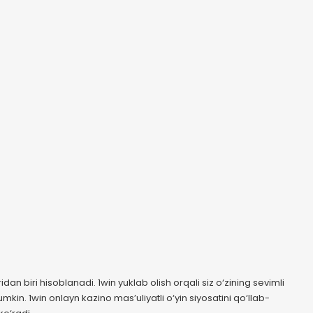
an biri hisoblanadi. 1win yuklab olish orqali siz o‘zining sevimli
kin. 1win onlayn kazino mas’uliyatli o‘yin siyosatini qo‘llab-