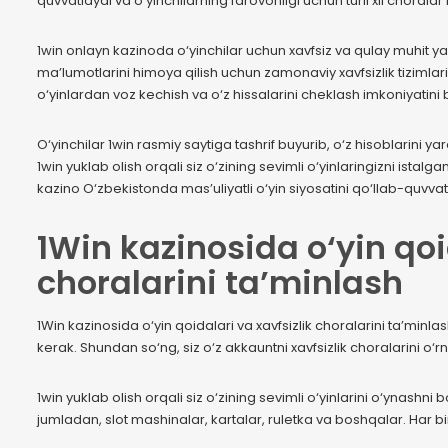
quvvatlaydi va o‘yinchilarning farovonligi uchun turli xil choralar 
1win onlayn kazinoda o‘yinchilar uchun xavfsiz va qulay muhit ya
ma’lumotlarini himoya qilish uchun zamonaviy xavfsizlik tizimla
o‘yinlardan voz kechish va o‘z hissalarini cheklash imkoniyatini 
O‘yinchilar 1win rasmiy saytiga tashrif buyurib, o‘z hisoblarini ya
1win yuklab olish orqali siz o‘zining sevimli o‘yinlaringizni ista
kazino O‘zbekistonda mas’uliyatli o‘yin siyosatini qo‘llab-quvvatla
1Win kazinosida o‘yin qoi
choralarini ta’minlash
1Win kazinosida o‘yin qoidalari va xavfsizlik choralarini ta’minla
kerak. Shundan so‘ng, siz o‘z akkauntni xavfsizlik choralarini o‘
1win yuklab olish orqali siz o‘zining sevimli o‘yinlarini o‘ynashni
jumladan, slot mashinalar, kartalar, ruletka va boshqalar. Har bir