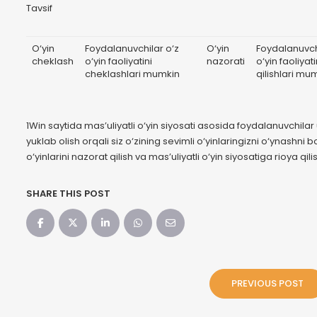
Tavsif
O‘yin
Foydalanuvchilar o‘z
O‘yin
Foydalanuvch
cheklash
o‘yin faoliyatini
nazorati
o‘yin faoliyat
cheklashlari mumkin
qilishlari mu
1Win saytida mas’uliyatli o‘yin siyosati asosida foydalanuvchilar 
yuklab olish orqali siz o‘zining sevimli o‘yinlaringizni o‘ynash
o‘yinlarini nazorat qilish va mas’uliyatli o‘yin siyosatiga rioya q
SHARE THIS POST
PREVIOUS POST