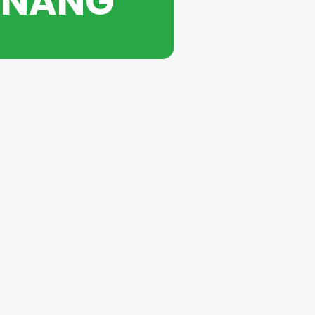
’YNANG