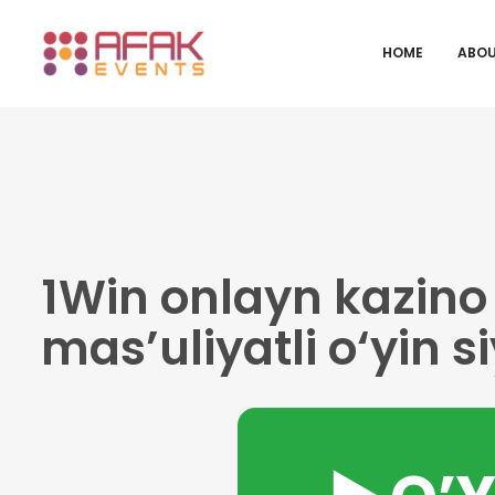
HOME
ABOU
1Win onlayn kazino
mas’uliyatli o‘yin s