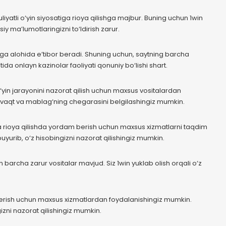
iyatli o‘yin siyosatiga rioya qilishga majbur. Buning uchun 1win
siy ma’lumotlaringizni to‘ldirish zarur.
hga alohida e’tibor beradi. Shuning uchun, saytning barcha
da onlayn kazinolar faoliyati qonuniy bo‘lishi shart.
o‘yin jarayonini nazorat qilish uchun maxsus vositalardan
n vaqt va mablag‘ning chegarasini belgilashingiz mumkin.
iga rioya qilishda yordam berish uchun maxsus xizmatlarni taqdim
buyurib, o‘z hisobingizni nazorat qilishingiz mumkin.
un barcha zarur vositalar mavjud. Siz 1win yuklab olish orqali o‘z
 berish uchun maxsus xizmatlardan foydalanishingiz mumkin.
gizni nazorat qilishingiz mumkin.