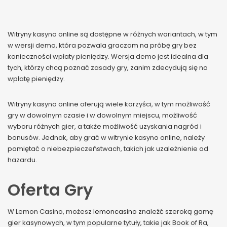
Witryny kasyno online są dostępne w różnych wariantach, w tym
w wersji demo, która pozwala graczom na próbę gry bez
konieczności wpłaty pieniędzy. Wersja demo jest idealna dla
tych, którzy chcą poznać zasady gry, zanim zdecydują się na
wpłatę pieniędzy.
Witryny kasyno online oferują wiele korzyści, w tym możliwość
gry w dowolnym czasie i w dowolnym miejscu, możliwość
wyboru różnych gier, a także możliwość uzyskania nagród i
bonusów. Jednak, aby grać w witrynie kasyno online, należy
pamiętać o niebezpieczeństwach, takich jak uzależnienie od
hazardu.
Oferta Gry
W Lemon Casino, możesz
lemoncasino
znaleźć szeroką gamę
gier kasynowych, w tym popularne tytuły, takie jak Book of Ra,