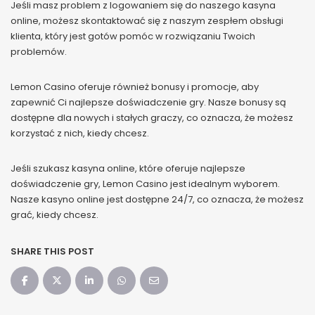
Jeśli masz problem z logowaniem się do naszego kasyna
online, możesz skontaktować się z naszym zespłem obsługi
klienta, który jest gotów pomóc w rozwiązaniu Twoich
problemów.
Lemon Casino oferuje również bonusy i promocje, aby
zapewnić Ci najlepsze doświadczenie gry. Nasze bonusy są
dostępne dla nowych i stałych graczy, co oznacza, że możesz
korzystać z nich, kiedy chcesz.
Jeśli szukasz kasyna online, które oferuje najlepsze
doświadczenie gry, Lemon Casino jest idealnym wyborem.
Nasze kasyno online jest dostępne 24/7, co oznacza, że możesz
grać, kiedy chcesz.
SHARE THIS POST