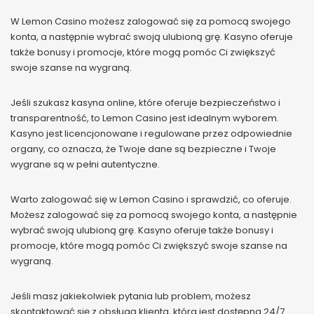
W Lemon Casino możesz zalogować się za pomocą swojego
konta, a następnie wybrać swoją ulubioną grę. Kasyno oferuje
także bonusy i promocje, które mogą pomóc Ci zwiększyć
swoje szanse na wygraną.
Jeśli szukasz kasyna online, które oferuje bezpieczeństwo i
transparentność, to Lemon Casino jest idealnym wyborem.
Kasyno jest licencjonowane i regulowane przez odpowiednie
organy, co oznacza, że Twoje dane są bezpieczne i Twoje
wygrane są w pełni autentyczne.
Warto zalogować się w Lemon Casino i sprawdzić, co oferuje.
Możesz zalogować się za pomocą swojego konta, a następnie
wybrać swoją ulubioną grę. Kasyno oferuje także bonusy i
promocje, które mogą pomóc Ci zwiększyć swoje szanse na
wygraną.
Jeśli masz jakiekolwiek pytania lub problem, możesz
skontaktować się z obsługą klienta, która jest dostępna 24/7.