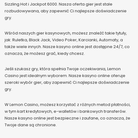
Sizzling Hot i Jackpot 6000. Nasza oferta gier jest stale
rozbudowywana, aby zapewnić Ci najlepsze doświadczenie
gry.
Wśród naszych gier kasynowych, możesz znaleźć takie tytuły,
jak: Ruletka, Black Jack, Video Poker, Karcianki, Automaty, a
także wiele innych. Nasze kasyno online jest dostępne 24/7, co
oznacza, że możesz grać, kiedy chcesz.
Jeśli szukasz gry, która spełnia Twoje oczekiwania, Lemon
Casino jest idealnym wyborem. Nasze kasyno online oferuje
szeroki wybór gier, aby zapewnić Ci najlepsze doświadczenie
gry.
W Lemon Casino, możesz korzystać z różnych metod płatności,
w tym kart kredytowych, e-walletów i bankowych transferów.
Nasze kasyno online jest bezpieczne i zaufane, co oznacza, że
Twoje dane są chronione.